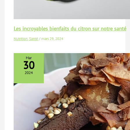
Les incroyables bienfaits du citron sur notre santé
Nutrition
,
Santé
/
mars 29, 2024
Mar
30
2024