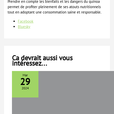
Prendre en compte les bienfaits et les dangers du quinoa
permet de profiter pleinement de ses atouts nutritionnels
tout en adoptant une consommation saine et responsable.
Partager
Facebook
la
Bluesky
publication
"Les
secrets
du
quinoa
Ca devrait aussi vous
:
intéressez...
bienfaits
et
dangers
Mar
29
pour
la
2024
santé"