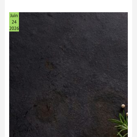
:
Composition
Et
Bienfaits
Juin
24
2026