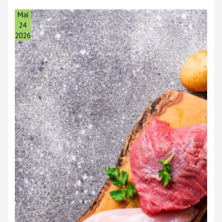
Quoi
Et
Mai
Pourquoi
Sont-
24
Ils
2026
Importants
?