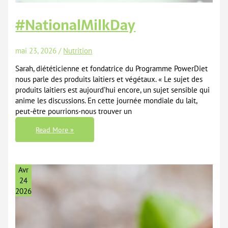
#NationalMilkDay
mai 23, 2026
/
Nutrition
Sarah, diététicienne et fondatrice du Programme PowerDiet
nous parle des produits laitiers et végétaux. « Le sujet des
produits laitiers est aujourd’hui encore, un sujet sensible qui
anime les discussions. En cette journée mondiale du lait,
peut-être pourrions-nous trouver un
#NationalMilkDay
Read More »
Avr
24
2026