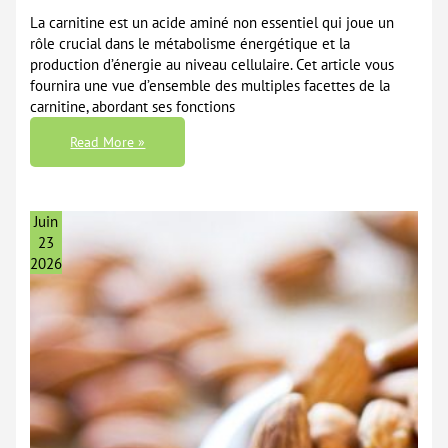
La carnitine est un acide aminé non essentiel qui joue un
rôle crucial dans le métabolisme énergétique et la
production d’énergie au niveau cellulaire. Cet article vous
fournira une vue d’ensemble des multiples facettes de la
carnitine, abordant ses fonctions
La
Read More »
Carnitine
:
Zoom
Sur
Les
Nombreux
Juin
Bienfaits
De
23
Cet
2026
Acide
Aminé
Indispensable