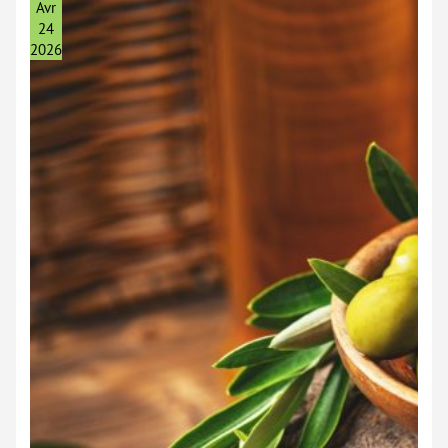
Noix
Avr
De
Pécan ?
24
2026