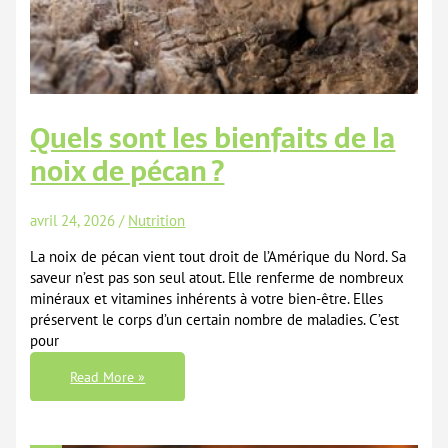
Quels sont les bienfaits de la
noix de pécan ?
avril 24, 2026
/
Nutrition
La noix de pécan vient tout droit de l’Amérique du Nord. Sa
saveur n’est pas son seul atout. Elle renferme de nombreux
minéraux et vitamines inhérents à votre bien-être. Elles
préservent le corps d’un certain nombre de maladies. C’est
pour
Quels
Read More »
Sont
Les
Bienfaits
De
La