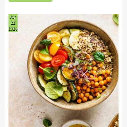
De
Polarité
Peut
Vous
Aider
Avr
À
Lutter
22
Contre
2026
L’humidité
Et
Protéger
Votre
Santé