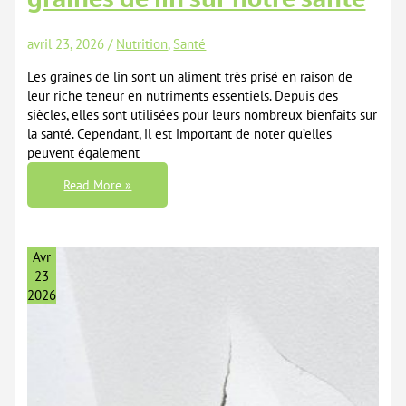
avril 23, 2026
/
Nutrition
,
Santé
Les graines de lin sont un aliment très prisé en raison de
leur riche teneur en nutriments essentiels. Depuis des
siècles, elles sont utilisées pour leurs nombreux bienfaits sur
la santé. Cependant, il est important de noter qu’elles
peuvent également
Les
Read More »
Vertus
Et
Dangers
Des
Graines
De
Avr
Lin
Sur
23
Notre
2026
Santé