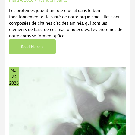
Les protéines jouent un rôle crucial dans le bon
fonctionnement et la santé de notre organisme. Elles sont
composées de chaînes d’acides aminés, qui sont les
éléments de base de ces macromolécules. Les protéines de
notre corps se forment grâce
Les
Read More »
20
Acides
Aminés
Essentiels
Pour
Le
Mai
Fonctionnement
De
23
Notre
2026
Corps