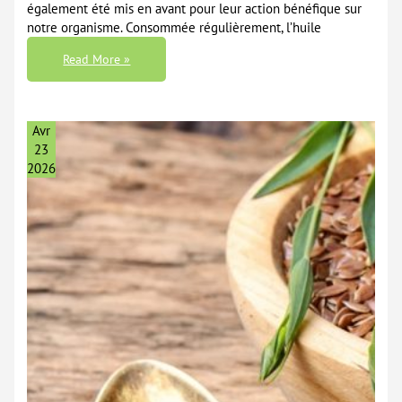
également été mis en avant pour leur action bénéfique sur
notre organisme. Consommée régulièrement, l’huile
Les
Read More »
Bienfaits
Remarquables
De
L’huile
D’olive
Pour
Avr
La
Santé
23
2026