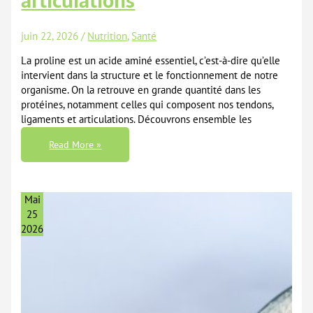
articulations
juin 22, 2026
/
Nutrition
,
Santé
La proline est un acide aminé essentiel, c’est-à-dire qu’elle
intervient dans la structure et le fonctionnement de notre
organisme. On la retrouve en grande quantité dans les
protéines, notamment celles qui composent nos tendons,
ligaments et articulations. Découvrons ensemble les
Proline
Read More »
:
L’acide
Aminé
Essentiel
Pour
Vos
Mai
Articulations
25
2026