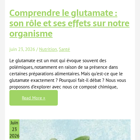
Comprendre le glutamate :
son rôle et ses effets sur notre
organisme
juin 23, 2026
/
Nutrition
,
Santé
Le glutamate est un mot qui évoque souvent des
polémiques, notamment en raison de sa présence dans
certaines préparations alimentaires. Mais qu’est-ce que le
glutamate exactement ? Pourquoi fait-il débat ? Nous vous
proposons d’explorer avec nous ce composé chimique,
Comprendre
Read More »
Le
Glutamate
:
Son
Rôle
Et
Juin
Ses
Effets
23
Sur
2026
Notre