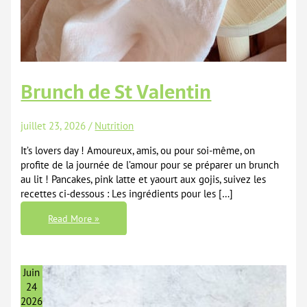
Brunch de St Valentin
juillet 23, 2026
/
Nutrition
It’s lovers day ! Amoureux, amis, ou pour soi-même, on
profite de la journée de l’amour pour se préparer un brunch
au lit ! Pancakes, pink latte et yaourt aux gojis, suivez les
recettes ci-dessous : Les ingrédients pour les […]
Brunch
Read More »
De
St
Valentin
Juin
24
2026