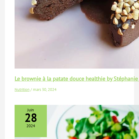
Le brownie à la patate douce healthie by Stéphanie
Nutrition
/
mars 30, 2024
Juin
28
2024