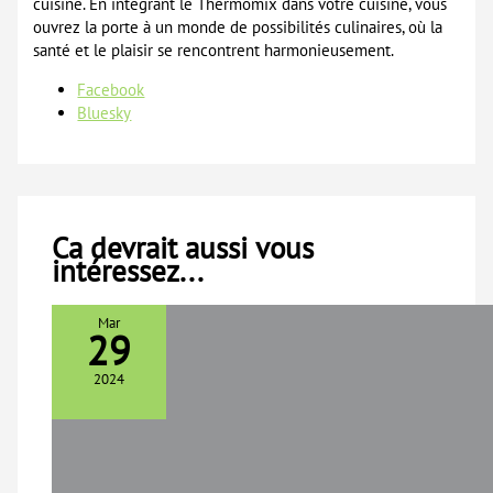
cuisine. En intégrant le Thermomix dans votre cuisine, vous
ouvrez la porte à un monde de possibilités culinaires, où la
santé et le plaisir se rencontrent harmonieusement.
Partager
Facebook
la
Bluesky
publication
"Thermomix
:
L’assistant
culinaire
Ca devrait aussi vous
ultime
intéressez...
pour
une
alimentation
Mar
29
équilibrée
et
2024
gourmande"