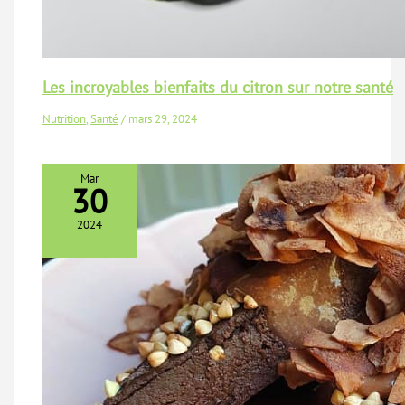
Les incroyables bienfaits du citron sur notre santé
Nutrition
,
Santé
/
mars 29, 2024
Mar
30
2024